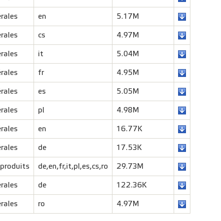
rales
en
5.17M
rales
cs
4.97M
rales
it
5.04M
rales
fr
4.95M
rales
es
5.05M
rales
pl
4.98M
rales
en
16.77K
rales
de
17.53K
produits
de,en,fr,it,pl,es,cs,ro
29.73M
rales
de
122.36K
rales
ro
4.97M