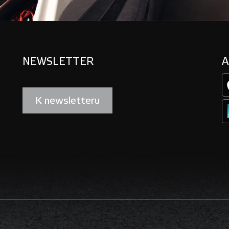
NEWSLETTER
A
K newsletteru