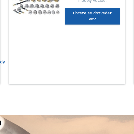
modely vozidel
Chcete se dozvědět
víc?
zdy