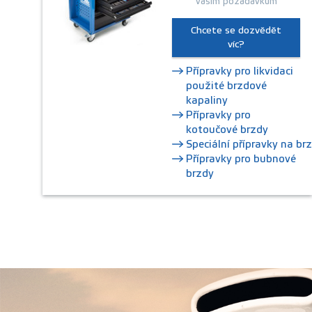
vašim požadavkům
Chcete se dozvědět
víc?
Přípravky pro likvidaci
použité brzdové
kapaliny
Přípravky pro
kotoučové brzdy
Speciální přípravky na br
Přípravky pro bubnové
brzdy