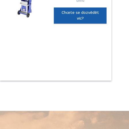
dílnu
Chcete se dozvědět
víc?