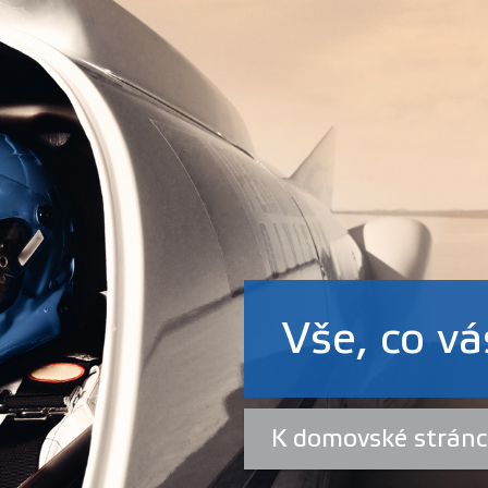
Vše, co vá
K domovské strán