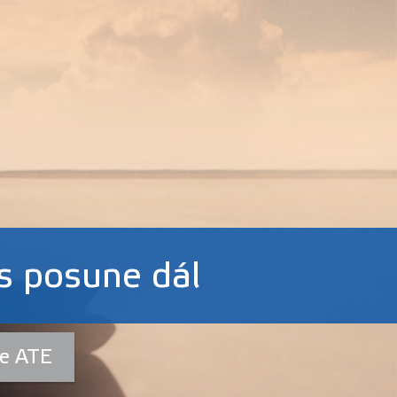
s posune dál
ce ATE