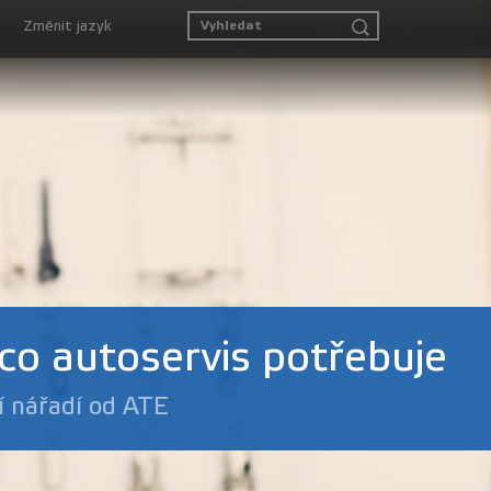
Změnit jazyk
 co autoservis potřebuje
í nářadí od ATE