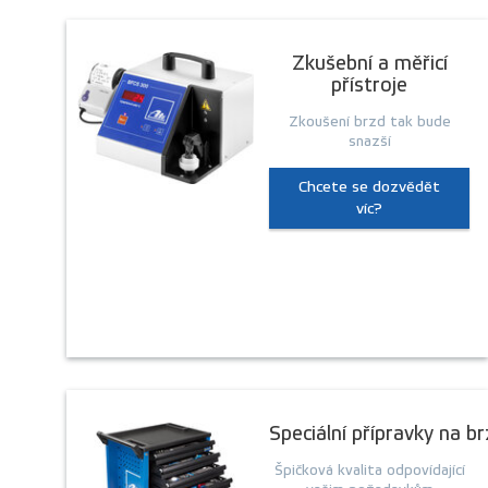
Zkušební a měřicí
přístroje
Zkoušení brzd tak bude
snazší
Chcete se dozvědět
víc?
Speciální přípravky na b
Špičková kvalita odpovídající