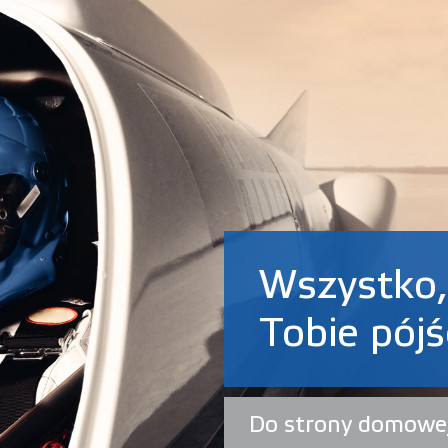
Wszystko,
Tobie pój
Do strony domowe