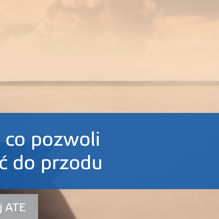
 co pozwoli
ść do przodu
j ATE